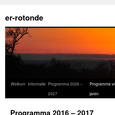
Ga
naar
er-rotonde
de
inhoud
Welkom
Informatie
Programma 2026 –
Programma vo
2027
jaren
Programma 2016 – 2017