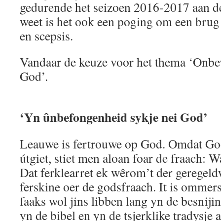
gedurende het seizoen 2016-2017 aan de 
weet is het ook een poging om een brug 
en scepsis.
Vandaar de keuze voor het thema ‘Onbe
God’.
‘Yn ûnbefongenheid sykje nei God’
Leauwe is fertrouwe op God. Omdat Go
útgiet, stiet men aloan foar de fraach: 
Dat ferklearret ek wêrom’t der geregeld
ferskine oer de godsfraach. It is ommers 
faaks wol jins libben lang yn de besnijing
yn de bibel en yn de tsjerklike tradysje