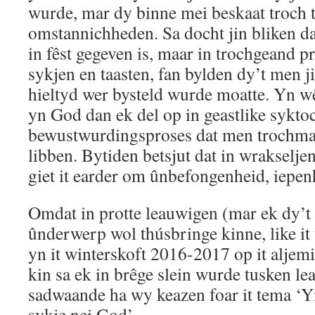
wurde, mar dy binne mei beskaat troch t
omstannichheden. Sa docht jin bliken d
in fêst gegeven is, maar in trochgeand pr
sykjen en taasten, fan bylden dy’t men j
hieltyd wer bysteld wurde moatte. Yn w
yn God dan ek del op in geastlike syktoch
bewustwurdingsproses dat men trochmakk
libben. Bytiden betsjut dat in wrakseljen
giet it earder om ûnbefongenheid, iepe
Omdat in protte leauwigen (mar ek dy’t 
ûnderwerp wol thúsbringe kinne, like it
yn it winterskoft 2016-2017 op it aljemi
kin sa ek in brêge slein wurde tusken l
sadwaande ha wy keazen foar it tema ‘
sykje nei God’.