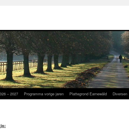
026 – 2027
Programma vorige jaren
Plattegrond Earnewâld
Diversen
jn: