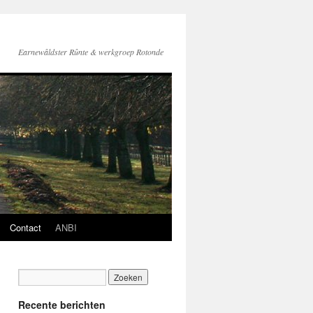
Earnewâldster Rûnte & werkgroep Rotonde
Contact
ANBI
Recente berichten