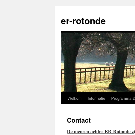
Ga
naar
er-rotonde
de
inhoud
Welkom
Informatie
Programma 2
Contact
De mensen achter ER-Rotonde zi