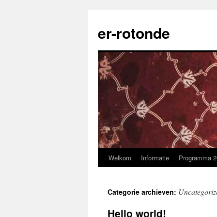
Ga
naar
er-rotonde
de
inhoud
Welkom
Informatie
Programma 2
Uncategoriz
Categorie archieven:
Hello world!