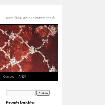
Earnewâldster Rûnte & werkgroep Rotonde
Contact
ANBI
Recente berichten