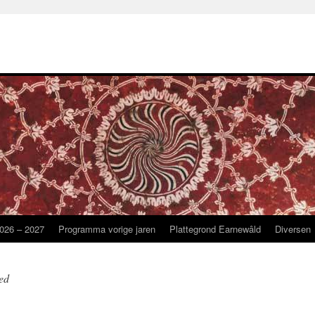
026 – 2027
Programma vorige jaren
Plattegrond Earnewâld
Diversen
ed