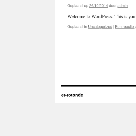
Geplaatst op
26/10/2014
door
admin
Welcome to WordPress. This is your fi
Geplaatst in
Uncategorized
|
Een reactie 
er-rotonde