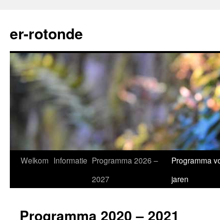
Ga
naar
er-rotonde
de
inhoud
Welkom
Informatie
Programma 2026 –
Programma vo
2027
jaren
Programma 2020 – 2021