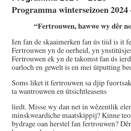
Programma winterseizoen 2024 
“Fertrouwen, hawwe wy dêr no
Ien fan de skaaimerken fan ús tiid is it f
Fertrouwen yn de oerheid, yn ynstitúsje
Fertrouwen ek yn de takomst fan ús ierd
oarloch en gewelt is en mei útputting be
Soms liket it fertrouwen sa djip fuortsak
ta wantrouwen en útsichtleasens
liedt. Misse wy dan net in wêzentlik ele
minskweardiche maatskippij? Kinne teol
bydrage oan herstel fan fertrouwen? Dêr