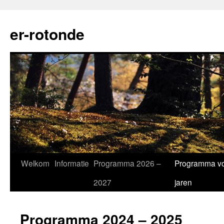
Ga
naar
er-rotonde
de
inhoud
Welkom
Informatie
Programma 2026 –
Programma vo
2027
jaren
Programma 2024 – 2025